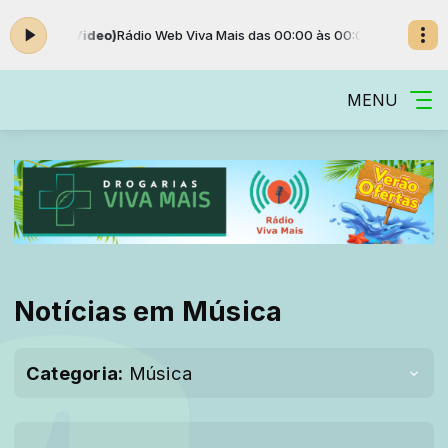
ial Music Video)
Rádio Web Viva Mais das 00:00 às 00:00 -
Tocando ag
MENU
Notícias em Música
Categoria:
Música