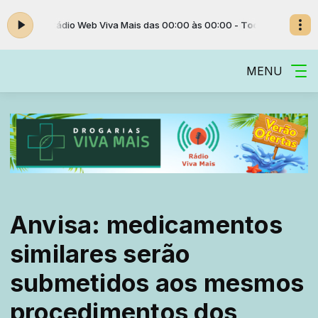
ie Eilish
Rádio Web Viva Mais das 00:00 às 00:00 -
Tocando agora: bad 
MENU
Anvisa: medicamentos
similares serão
submetidos aos mesmos
procedimentos dos